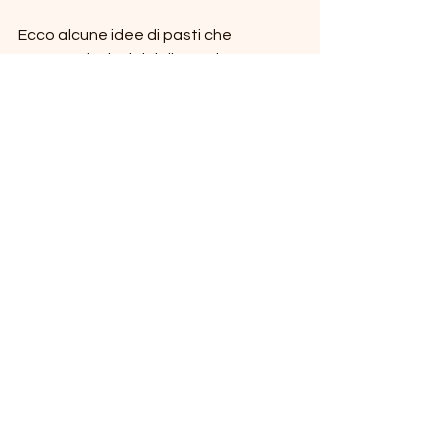
Ecco alcune idee di pasti che 
seguono i principi della Cucina 
Bioenergetica:
Colazione
Porridge di Avena
: Preparato con 
latte vegetale, frutta fresca e 
semi di chia. Questo piatto è ricco 
di fibre e nutrienti, perfetto per 
iniziare la giornata con energia.
Pranzo
Insalata di Farro
: Composta da 
farro, pomodorini, cetrioli, 
avocado e un condimento a base 