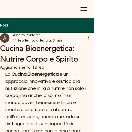
pangea
Post
Alberto Prudente
11 feb
Tempo di lettura: 3 min
Cucina Bioenergetica:
Nutrire Corpo e Spirito
Aggiornamento:
12 feb
La 
Cucina Bioenergetica
 è un 
approccio innovativo e olistico alla 
nutrizione che mira a nutrire non solo il 
corpo, ma anche lo spirito. In un 
mondo dove il benessere fisico e 
mentale è sempre più al centro 
dell'attenzione, questo metodo si 
distingue per la sua capacità di 
connettere il cibo con le emozioni e 